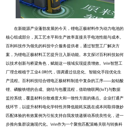
在新能源产业蓬勃发展的今天，锂电正极材料作为动力电池的
核心组成部分，其工艺水平和生产效率直接关乎电池性能与成本。
百利科技作为领先的科技中介服务提供者，通过智慧工厂解决方
案，为锂电正极材料工艺提升注入新动能。本文探讨百利科技如何
以技术创新与桥梁角色，赋能这一领域实现提质增效。\n\n智慧工
厂理念根植于工业4.0时代，强调通过信息化、智能化手段优化生
产流程。百利科技结合锂电正极材料制造中复杂的工序——如钴酸
锂、磷酸铁锂的合成、烧结与包覆流程，借助物联网(IoT)与数据
监控系统，覆盖材料分散难度大和一致性方面的痛点。企业打通产
线环节，以提升材料电化学特性并降低能耗实践在成本间取得微妙
匹配体验的有效案例为引拓支持自我发馈递驱动系统良性化，进一
步推向集群设施现代化。\n\n作为一个聚焦匹配策略关联与转换科