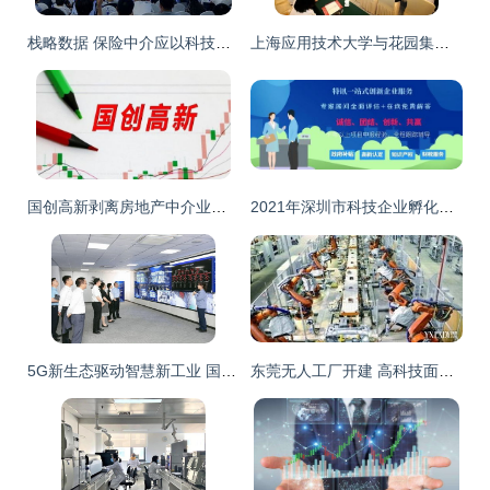
栈略数据 保险中介应以科技整合理赔，提升全流程服务能力
上海应用技术大学与花园集团强强联手 共建东阳应用技术产业研究院，赋能科技中介服务新生态
国创高新剥离房地产中介业务，1860万元转让深圳云房全部股权
2021年深圳市科技企业孵化器与众创空间认定资助及科技中介服务发展概览
5G新生态驱动智慧新工业 国内首个5G全智能炼厂亮相陕西，科技中介服务赋能转型
东莞无人工厂开建 高科技面世一举两得，科技中介服务赋能产业升级